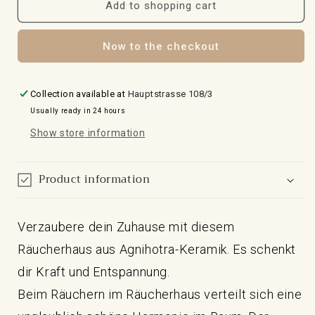
mit
mit
Add to shopping cart
Blume
Blume
des
des
Lebens
Lebens
Now to the checkout
Collection available at
Hauptstrasse 108/3
Usually ready in 24 hours
Show store information
Product information
Verzaubere dein Zuhause mit diesem
Räucherhaus aus Agnihotra-Keramik. Es schenkt
dir Kraft und Entspannung.
Beim Räuchern im Räucherhaus verteilt sich eine