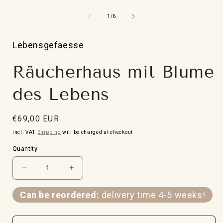
Open
media
1
from
1
/
6
in
i
Modal
Lebensgefaesse
Räucherhaus mit Blume
des Lebens
Normal
€69,00 EUR
price
incl. VAT.
Shipping
will be charged at checkout
Quantity
Verringere
Erhöhe
die
die
Menge
Menge
Can be reordered:
delivery time 4-5 weeks!
für
für
Räucherhaus
Räucherhaus