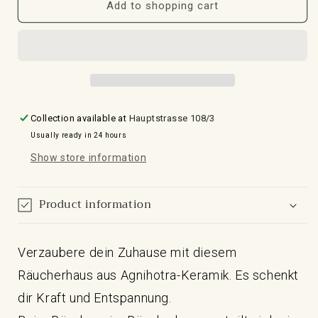
mit
mit
Add to shopping cart
Blume
Blume
des
des
Lebens
Lebens
Collection available at
Hauptstrasse 108/3
Usually ready in 24 hours
Show store information
Product information
Verzaubere dein Zuhause mit diesem
Räucherhaus aus Agnihotra-Keramik. Es schenkt
dir Kraft und Entspannung.