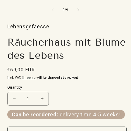
Open
media
1
from
1
/
6
in
i
Modal
Lebensgefaesse
Räucherhaus mit Blume
des Lebens
Normal
€69,00 EUR
price
incl. VAT.
Shipping
will be charged at checkout
Quantity
Verringere
Erhöhe
die
die
Menge
Menge
Can be reordered:
delivery time 4-5 weeks!
für
für
Räucherhaus
Räucherhaus